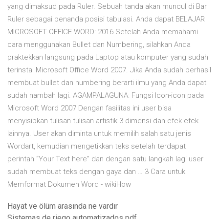
yang dimaksud pada Ruler. Sebuah tanda akan muncul di Bar
Ruler sebagai penanda posisi tabulasi. Anda dapat BELAJAR
MICROSOFT OFFICE WORD: 2016 Setelah Anda memahami
cara menggunakan Bullet dan Numbering, silahkan Anda
praktekkan langsung pada Laptop atau komputer yang sudah
terinstal Microsoft Office Word 2007. Jika Anda sudah berhasil
membuat bullet dan numbering berarti ilmu yang Anda dapat
sudah nambah lagi. AGAMPALAGUNA: Fungsi Icon-icon pada
Microsoft Word 2007 Dengan fasilitas ini user bisa
menyisipkan tulisan-tulisan artistik 3 dimensi dan efek-efek
lainnya. User akan diminta untuk memilih salah satu jenis
Wordart, kemudian mengetikkan teks setelah terdapat
perintah “Your Text here” dan dengan satu langkah lagi user
sudah membuat teks dengan gaya dan … 3 Cara untuk
Memformat Dokumen Word - wikiHow
Hayat ve ölüm arasında ne vardır
Sistemas de riego automatizados pdf