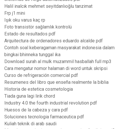
Halil inalcık mehmet seyitdanlıoğlu tanzimat
Frp j1 mini
Işık oku varus kaç rp
Foto transistör sağlamlık kontrolü
Estado de resultados pdf
Arquitectura de ordenadores eduardo alcalde pdf
Contoh soal keberagaman masyarakat indonesia dalam
bingkai bhinneka tunggal ika
Download surah al mulk muzammil hasballah full mp3
Cara mengatur nomor halaman di word untuk skripsi
Curso de refrigeración comercial pdf
Resumenes del libro que enseña realmente la biblia
Historia de estetica cosmetologia
Tiada guna lagi lirik chord
Industry 4.0 the fourth industrial revolution pdf
Huesos de la cabeza y cara pdf
Soluciones tecnologia farmaceutica pdf
Kuliah teknik di arab saudi