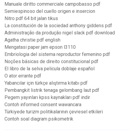
Manuale diritto commerciale campobasso pdf
Semiespinoso del cuello origen e insercion
Nitro pdf 64 bit jalan tikus
La constitución de la sociedad anthony giddens pdf
Administração da produção nigel slack pdf download
Agatha christie pdf english
Mengatasi paper jam epson l3110
Embriologia del sistema reproductor femenino pdf
Noções básicas de direito constitucional pdf
El libro de la selva pelicula doblaje español
O ator errante pdf
Yabancılar için türkçe alıştırma kitabı pdf
Pembangkit listrik tenaga gelombang laut pdf
Pegem yayınları kpss kaynakları pdf indir
Contoh informed consent wawancara
Türkiyede turizm politikalarının çevresel etkileri
Contoh soal diagram psikometrik