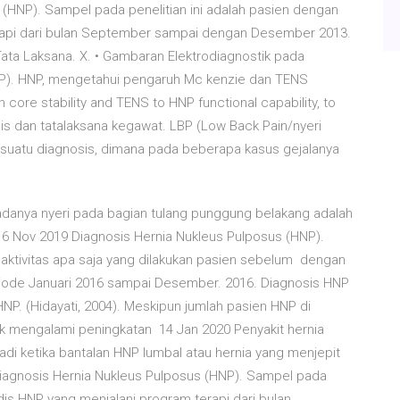
(HNP). Sampel pada penelitian ini adalah pasien dengan
rapi dari bulan September sampai dengan Desember 2013.
ta Laksana. X. • Gambaran Elektrodiagnostik pada
NP). HNP, mengetahui pengaruh Mc kenzie dan TENS
ore stability and TENS to HNP functional capability, to
is dan tatalaksana kegawat. LBP (Low Back Pain/nyeri
suatu diagnosis, dimana pada beberapa kasus gejalanya
 adanya nyeri pada bagian tulang punggung belakang adalah
. 6 Nov 2019 Diagnosis Hernia Nukleus Pulposus (HNP).
aktivitas apa saja yang dilakukan pasien sebelum dengan
eriode Januari 2016 sampai Desember. 2016. Diagnosis HNP
P. (Hidayati, 2004). Meskipun jumlah pasien HNP di
dak mengalami peningkatan 14 Jan 2020 Penyakit hernia
adi ketika bantalan HNP lumbal atau hernia yang menjepit
iagnosis Hernia Nukleus Pulposus (HNP). Sampel pada
dis HNP yang menjalani program terapi dari bulan