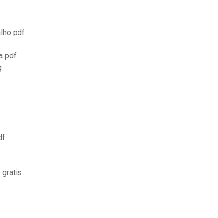
lho pdf
a pdf
g
df
 gratis