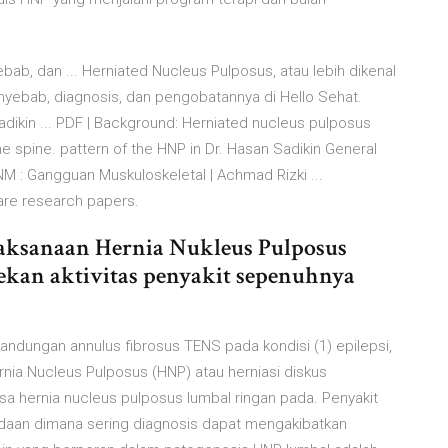
bab, dan ... Herniated Nucleus Pulposus, atau lebih dikenal
enyebab, diagnosis, dan pengobatannya di Hello Sehat.
dikin ... PDF | Background: Herniated nucleus pulposus
 spine. pattern of the HNP in Dr. Hasan Sadikin General
M : Gangguan Muskuloskeletal | Achmad Rizki ...
are research papers.
laksanaan Hernia Nukleus Pulposus
ekan aktivitas penyakit sepenuhnya
andungan annulus fibrosus TENS pada kondisi (1) epilepsi,
rnia Nucleus Pulposus (HNP) atau herniasi diskus
osa hernia nucleus pulposus lumbal ringan pada. Penyakit
adaan dimana sering diagnosis dapat mengakibatkan