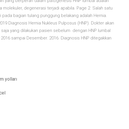
ain yang berperan dalam patogenesis HNP lumbal adalah
a molekuler, degenerasi terjadi apabila. Page 2 Salah satu
i pada bagian tulang punggung belakang adalah Hernia.
2019 Diagnosis Hernia Nukleus Pulposus (HNP). Dokter akan
pa saja yang dilakukan pasien sebelum dengan HNP lumbal
ri 2016 sampai Desember. 2016. Diagnosis HNP ditegakkan
m yolları
cel