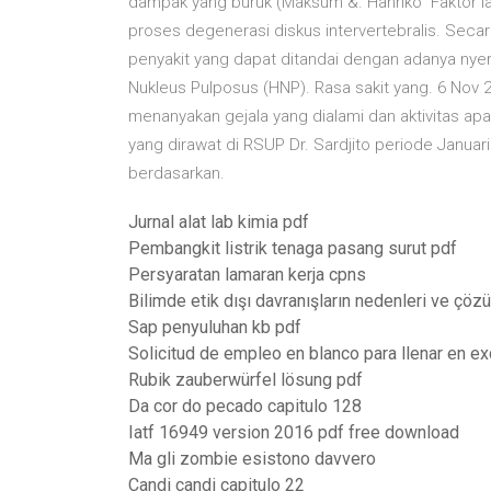
dampak yang buruk (Maksum &. Hanriko Faktor l
proses degenerasi diskus intervertebralis. Secar
penyakit yang dapat ditandai dengan adanya nyer
Nukleus Pulposus (HNP). Rasa sakit yang. 6 Nov 
menanyakan gejala yang dialami dan aktivitas a
yang dirawat di RSUP Dr. Sardjito periode Janua
berdasarkan.
Jurnal alat lab kimia pdf
Pembangkit listrik tenaga pasang surut pdf
Persyaratan lamaran kerja cpns
Bilimde etik dışı davranışların nedenleri ve çözü
Sap penyuluhan kb pdf
Solicitud de empleo en blanco para llenar en ex
Rubik zauberwürfel lösung pdf
Da cor do pecado capitulo 128
Iatf 16949 version 2016 pdf free download
Ma gli zombie esistono davvero
Candi candi capitulo 22