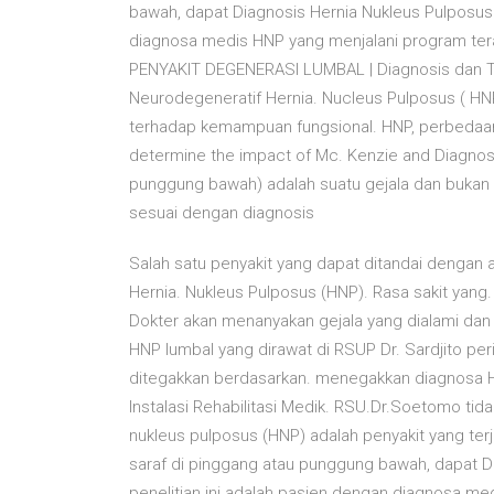
bawah, dapat Diagnosis Hernia Nukleus Pulposus 
diagnosa medis HNP yang menjalani program te
PENYAKIT DEGENERASI LUMBAL | Diagnosis dan Ta
Neurodegeneratif Hernia. Nucleus Pulposus ( H
terhadap kemampuan fungsional. HNP, perbedaan c
determine the impact of Mc. Kenzie and Diagnos
punggung bawah) adalah suatu gejala dan bukan 
sesuai dengan diagnosis
Salah satu penyakit yang dapat ditandai dengan
Hernia. Nukleus Pulposus (HNP). Rasa sakit yang
Dokter akan menanyakan gejala yang dialami dan 
HNP lumbal yang dirawat di RSUP Dr. Sardjito p
ditegakkan berdasarkan. menegakkan diagnosa HN
Instalasi Rehabilitasi Medik. RSU.Dr.Soetomo ti
nukleus pulposus (HNP) adalah penyakit yang terj
saraf di pinggang atau punggung bawah, dapat D
penelitian ini adalah pasien dengan diagnosa me