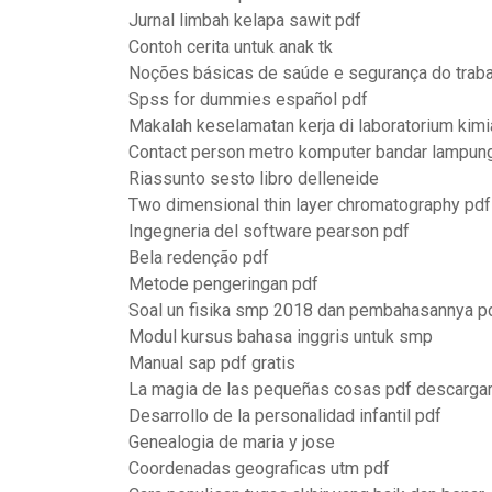
Jurnal limbah kelapa sawit pdf
Contoh cerita untuk anak tk
Noções básicas de saúde e segurança do traba
Spss for dummies español pdf
Makalah keselamatan kerja di laboratorium kimi
Contact person metro komputer bandar lampun
Riassunto sesto libro delleneide
Two dimensional thin layer chromatography pdf
Ingegneria del software pearson pdf
Bela redenção pdf
Metode pengeringan pdf
Soal un fisika smp 2018 dan pembahasannya p
Modul kursus bahasa inggris untuk smp
Manual sap pdf gratis
La magia de las pequeñas cosas pdf descargar
Desarrollo de la personalidad infantil pdf
Genealogia de maria y jose
Coordenadas geograficas utm pdf