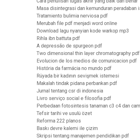
Cara penulisan tugas akhir yang baik dan benar
Masa disintegrasi dan kemunduran peradaban 
Tratamiento bulimia nerviosa pdf
Merubah file pdf menjadi word online
Download lagu nyanyian kode warkop mp3
Rihla ibn battuta pdf
A depressão de spurgeon pdf
Two dimensional thin layer chromatography pdf
Evolucion de los medios de comunicacion pdf
História da farmácia no mundo pdf
Rüyada bir kadının sevişmek istemesi
Makalah tindak pidana perbankan pdf
Jurnal tentang csr di indonesia
Livro serviço social e filosofia pdf
Perbedaan fotosintesis tanaman c3 c4 dan cam
Tefsir tarihi ve usulü özet
Reforma 222 planos
Baskı devre kalemi ile çizim
Skripsi tentang manajemen pendidikan pdf