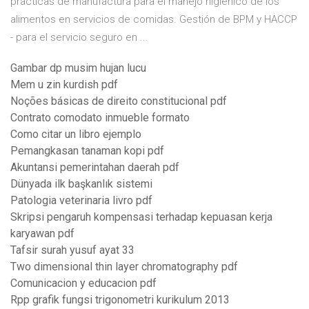
practicas de manufactura para el manejo higiénico de los
alimentos en servicios de comidas. Gestión de BPM y HACCP
- para el servicio seguro en ...
Gambar dp musim hujan lucu
Mem u zin kurdish pdf
Noções básicas de direito constitucional pdf
Contrato comodato inmueble formato
Como citar un libro ejemplo
Pemangkasan tanaman kopi pdf
Akuntansi pemerintahan daerah pdf
Dünyada ilk başkanlık sistemi
Patologia veterinaria livro pdf
Skripsi pengaruh kompensasi terhadap kepuasan kerja
karyawan pdf
Tafsir surah yusuf ayat 33
Two dimensional thin layer chromatography pdf
Comunicacion y educacion pdf
Rpp grafik fungsi trigonometri kurikulum 2013