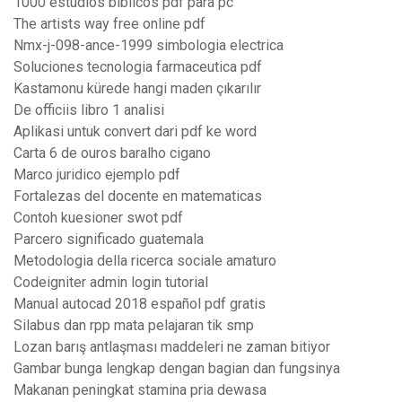
1000 estudios biblicos pdf para pc
The artists way free online pdf
Nmx-j-098-ance-1999 simbologia electrica
Soluciones tecnologia farmaceutica pdf
Kastamonu kürede hangi maden çıkarılır
De officiis libro 1 analisi
Aplikasi untuk convert dari pdf ke word
Carta 6 de ouros baralho cigano
Marco juridico ejemplo pdf
Fortalezas del docente en matematicas
Contoh kuesioner swot pdf
Parcero significado guatemala
Metodologia della ricerca sociale amaturo
Codeigniter admin login tutorial
Manual autocad 2018 español pdf gratis
Silabus dan rpp mata pelajaran tik smp
Lozan barış antlaşması maddeleri ne zaman bitiyor
Gambar bunga lengkap dengan bagian dan fungsinya
Makanan peningkat stamina pria dewasa