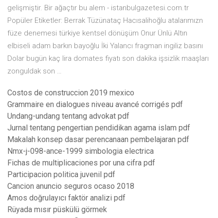
gelişmiştir. Bir ağaçtır bu alem - istanbulgazetesi.com.tr
Popüler Etiketler: Berrak Tüzünataç Hacısalihoğlu atalarımızn
füze denemesi türkiye kentsel dönüşüm Onur Ünlü Altın
elbiseli adam barkın bayoğlu İki Yalancı fragman ingiliz basını
Dolar bugün kaç lira domates fiyatı son dakika işsizlik maaşları
zonguldak son …
Costos de construccion 2019 mexico
Grammaire en dialogues niveau avancé corrigés pdf
Undang-undang tentang advokat pdf
Jurnal tentang pengertian pendidikan agama islam pdf
Makalah konsep dasar perencanaan pembelajaran pdf
Nmx-j-098-ance-1999 simbologia electrica
Fichas de multiplicaciones por una cifra pdf
Participacion politica juvenil pdf
Cancion anuncio seguros ocaso 2018
Amos doğrulayıcı faktör analizi pdf
Rüyada mısır püskülü görmek