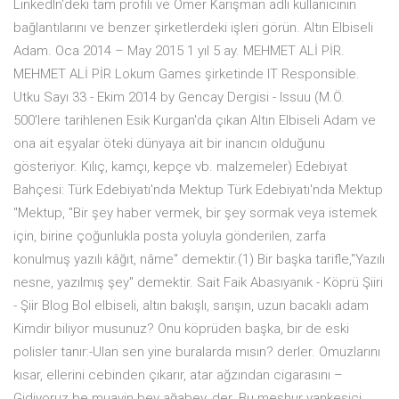
LinkedIn‘deki tam profili ve Ömer Karışman adlı kullanıcının
bağlantılarını ve benzer şirketlerdeki işleri görün. Altın Elbiseli
Adam. Oca 2014 – May 2015 1 yıl 5 ay. MEHMET ALİ PİR.
MEHMET ALİ PİR Lokum Games şirketinde IT Responsible.
Utku Sayı 33 - Ekim 2014 by Gencay Dergisi - Issuu (M.Ö.
500'lere tarihlenen Esik Kurgan'da çıkan Altın Elbiseli Adam ve
ona ait eşyalar öteki dünyaya ait bir inancın olduğunu
gösteriyor. Kılıç, kamçı, kepçe vb. malzemeler) Edebiyat
Bahçesi: Türk Edebiyatı'nda Mektup Türk Edebiyatı'nda Mektup
"Mektup, "Bir şey haber vermek, bir şey sormak veya istemek
için, birine çoğunlukla posta yoluyla gönderilen, zarfa
konulmuş yazılı kâğıt, nâme" demektir.(1) Bir başka tarifle,"Yazılı
nesne, yazılmış şey" demektir. Sait Faik Abasıyanık - Köprü Şiiri
- Şiir Blog Bol elbiseli, altın bakışlı, sarışın, uzun bacaklı adam
Kimdir biliyor musunuz? Onu köprüden başka, bir de eski
polisler tanır:-Ulan sen yine buralarda mısın? derler. Omuzlarını
kısar, ellerini cebinden çıkarır, atar ağzından cigarasını –
Gidiyoruz be muavin bey ağabey, der. Bu meşhur yankesici,