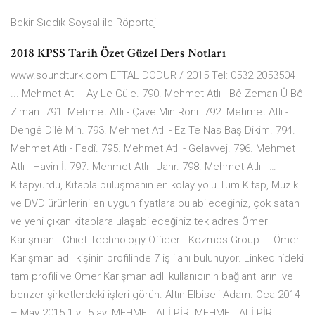
Bekir Sıddık Soysal ile Röportaj
2018 KPSS Tarih Özet Güzel Ders Notları
www.soundturk.com EFTAL DODUR / 2015 Tel: 0532 2053504
... Mehmet Atlı - Ay Le Güle. 790. Mehmet Atlı - Bê Zeman Û Bê
Ziman. 791. Mehmet Atlı - Çave Mın Roni. 792. Mehmet Atlı -
Dengê Dilê Min. 793. Mehmet Atlı - Ez Te Nas Baş Dikim. 794.
Mehmet Atlı - Fedî. 795. Mehmet Atlı - Gelavvej. 796. Mehmet
Atlı - Havin İ. 797. Mehmet Atlı - Jahr. 798. Mehmet Atlı - …
Kitapyurdu, Kitapla buluşmanın en kolay yolu Tüm Kitap, Müzik
ve DVD ürünlerini en uygun fiyatlara bulabileceğiniz, çok satan
ve yeni çıkan kitaplara ulaşabileceğiniz tek adres Ömer
Karışman - Chief Technology Officer - Kozmos Group ... Ömer
Karışman adlı kişinin profilinde 7 iş ilanı bulunuyor. LinkedIn‘deki
tam profili ve Ömer Karışman adlı kullanıcının bağlantılarını ve
benzer şirketlerdeki işleri görün. Altın Elbiseli Adam. Oca 2014
– May 2015 1 yıl 5 ay. MEHMET ALİ PİR. MEHMET ALİ PİR