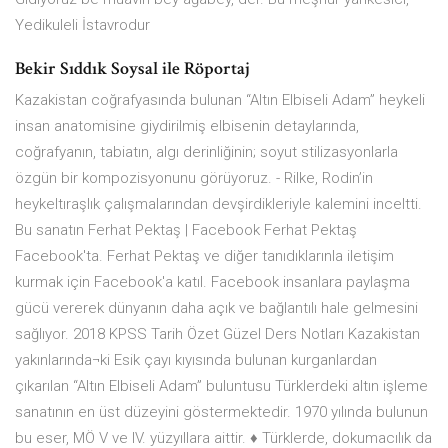
Yedikuleli İstavrodur
Bekir Sıddık Soysal ile Röportaj
Kazakistan coğrafyasında bulunan “Altın Elbiseli Adam” heykeli
insan anatomisine giydirilmiş elbisenin detaylarında,
coğrafyanın, tabiatın, algı derinliğinin; soyut stilizasyonlarla
özgün bir kompozisyonunu görüyoruz. - Rilke, Rodin’in
heykeltıraşlık çalışmalarından devşirdikleriyle kalemini inceltti.
Bu sanatın Ferhat Pektaş | Facebook Ferhat Pektaş
Facebook'ta. Ferhat Pektaş ve diğer tanıdıklarınla iletişim
kurmak için Facebook'a katıl. Facebook insanlara paylaşma
gücü vererek dünyanın daha açık ve bağlantılı hale gelmesini
sağlıyor. 2018 KPSS Tarih Özet Güzel Ders Notları Kazakistan
yakınlarında¬ki Esik çayı kıyısında bulunan kurganlardan
çıkarılan “Altın Elbiseli Adam” buluntusu Türklerdeki altın işleme
sanatının en üst düzeyini göstermektedir. 1970 yılında bulunun
bu eser, MÖ V ve IV. yüzyıllara aittir. ♦ Türklerde, dokumacılık da