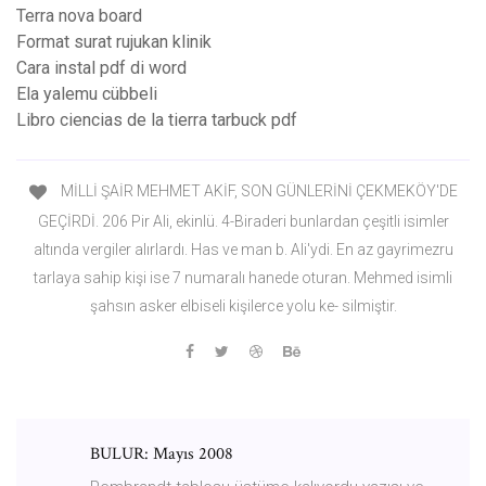
Terra nova board
Format surat rujukan klinik
Cara instal pdf di word
Ela yalemu cübbeli
Libro ciencias de la tierra tarbuck pdf
MİLLİ ŞAİR MEHMET AKİF, SON GÜNLERİNİ ÇEKMEKÖY'DE
GEÇİRDİ. 206 Pir Ali, ekinlü. 4-Biraderi bunlardan çeşitli isimler
altında vergiler alırlardı. Has ve man b. Ali'ydi. En az gayrimezru
tarlaya sahip kişi ise 7 numaralı hanede oturan. Mehmed isimli
şahsın asker elbiseli kişilerce yolu ke- silmiştir.
BULUR: Mayıs 2008