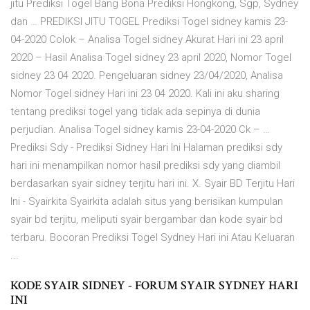
jitu Prediksi Togel Bang Bona Prediksi Hongkong, Sgp, Sydney
dan … PREDIKSI JITU TOGEL Prediksi Togel sidney kamis 23-
04-2020 Colok – Analisa Togel sidney Akurat Hari ini 23 april
2020 – Hasil Analisa Togel sidney 23 april 2020, Nomor Togel
sidney 23 04 2020. Pengeluaran sidney 23/04/2020, Analisa
Nomor Togel sidney Hari ini 23 04 2020. Kali ini aku sharing
tentang prediksi togel yang tidak ada sepinya di dunia
perjudian. Analisa Togel sidney kamis 23-04-2020 Ck – …
Prediksi Sdy - Prediksi Sidney Hari Ini Halaman prediksi sdy
hari ini menampilkan nomor hasil prediksi sdy yang diambil
berdasarkan syair sidney terjitu hari ini. X. Syair BD Terjitu Hari
Ini - Syairkita Syairkita adalah situs yang berisikan kumpulan
syair bd terjitu, meliputi syair bergambar dan kode syair bd
terbaru. Bocoran Prediksi Togel Sydney Hari ini Atau Keluaran
...
KODE SYAIR SIDNEY - FORUM SYAIR SYDNEY HARI
INI