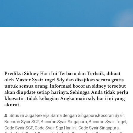
Prediksi Sidney Hari Ini Terbaru dan Terbaik, dibuat
oleh Master Syair togel Sdy dan disajikan secara gratis
untuk semua orang. Informasi bocoran sidney tersebut
akan diupdate setiap harinya. Sehingga Anda tidak perlu
khawatir, tidak kebagian Angka main sdy hari ini yang
akurat.
Situs ini Juga Bekerja Sama dengan Singapore,Bocoran Syair,
Bocoran Syair SGP, Bocoran Syair Singapura, Bocoran Syair Togel,
Code Syair SGP, Code Syair Sgp Hari Ini, Code Syair Singapura,