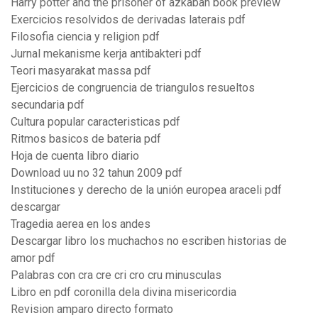
Harry potter and the prisoner of azkaban book preview
Exercicios resolvidos de derivadas laterais pdf
Filosofia ciencia y religion pdf
Jurnal mekanisme kerja antibakteri pdf
Teori masyarakat massa pdf
Ejercicios de congruencia de triangulos resueltos
secundaria pdf
Cultura popular caracteristicas pdf
Ritmos basicos de bateria pdf
Hoja de cuenta libro diario
Download uu no 32 tahun 2009 pdf
Instituciones y derecho de la unión europea araceli pdf
descargar
Tragedia aerea en los andes
Descargar libro los muchachos no escriben historias de
amor pdf
Palabras con cra cre cri cro cru minusculas
Libro en pdf coronilla dela divina misericordia
Revision amparo directo formato