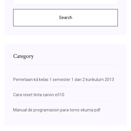
Search
Category
Pemetaan kd kelas 1 semester 1 dan 2 kurikulum 2013
Cara reset tinta canon e510
Manual de programacion para torno okuma pdf