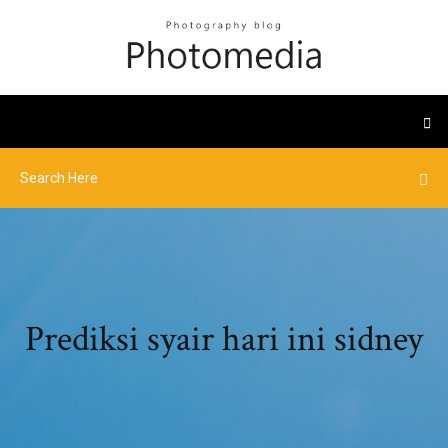
Prediksi syair hari ini sidney