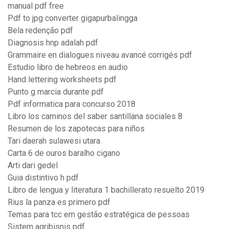
manual pdf free
Pdf to jpg converter gigapurbalingga
Bela redenção pdf
Diagnosis hnp adalah pdf
Grammaire en dialogues niveau avancé corrigés pdf
Estudio libro de hebreos en audio
Hand lettering worksheets pdf
Punto g marcia durante pdf
Pdf informatica para concurso 2018
Libro los caminos del saber santillana sociales 8
Resumen de los zapotecas para niños
Tari daerah sulawesi utara
Carta 6 de ouros baralho cigano
Arti dari gedel
Guia distintivo h pdf
Libro de lengua y literatura 1 bachillerato resuelto 2019
Rius la panza es primero pdf
Temas para tcc em gestão estratégica de pessoas
Sistem agribisnis pdf