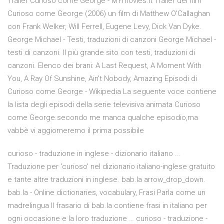
Trailer Curioso come George - MYmovies.it Trailer del film
Curioso come George (2006) un film di Matthew O'Callaghan
con Frank Welker, Will Ferrell, Eugene Levy, Dick Van Dyke.
George Michael - Testi, traduzioni di canzoni George Michael -
testi di canzoni. Il più grande sito con testi, traduzioni di
canzoni. Elenco dei brani: A Last Request, A Moment With
You, A Ray Of Sunshine, Ain't Nobody, Amazing Episodi di
Curioso come George - Wikipedia La seguente voce contiene
la lista degli episodi della serie televisiva animata Curioso
come George.secondo me manca qualche episodio,ma
vabbè vi aggiorneremo il prima possibile
curioso - traduzione in inglese - dizionario italiano ...
Traduzione per 'curioso' nel dizionario italiano-inglese gratuito
e tante altre traduzioni in inglese. bab.la arrow_drop_down.
bab.la - Online dictionaries, vocabulary, Frasi Parla come un
madrelingua Il frasario di bab.la contiene frasi in italiano per
ogni occasione e la loro traduzione … curioso - traduzione -