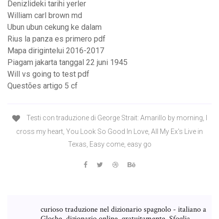
Denizlideki tarihi yerler
William carl brown md
Ubun ubun cekung ke dalam
Rius la panza es primero pdf
Mapa dirigintelui 2016-2017
Piagam jakarta tanggal 22 juni 1945
Will vs going to test pdf
Questões artigo 5 cf
Testi con traduzione di George Strait: Amarillo by morning, I
cross my heart, You Look So Good In Love, All My Ex's Live in
Texas, Easy come, easy go
curioso traduzione nel dizionario spagnolo - italiano a
Glosbe, dizionario online, gratuitamente. Sfoglia